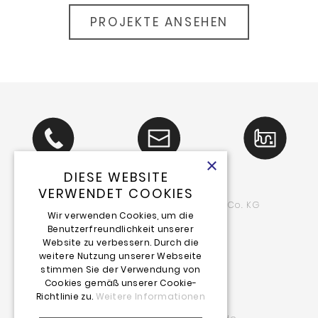
PROJEKTE ANSEHEN
×
DIESE WEBSITE
VERWENDET COOKIES
Schlieter
friends Event GmbH & Co. KG
&
Wir verwenden Cookies, um die
Benutzerfreundlichkeit unserer
Luegallee 114
Website zu verbessern. Durch die
40545 Düsseldorf
weitere Nutzung unserer Webseite
stimmen Sie der Verwendung von
Telefon: 02 11_55 02 97-0
Cookies gemäß unserer Cookie-
Telefax: 02 11_55 02 97-10
Richtlinie zu.
Weitere Informationen