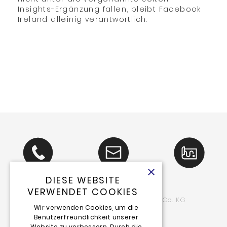
Insights-Ergänzung fallen, bleibt Facebook
Ireland alleinig verantwortlich.
×
DIESE WEBSITE
VERWENDET COOKIES
Schlieter
friends Event GmbH & Co. KG
&
Wir verwenden Cookies, um die
Benutzerfreundlichkeit unserer
Luegallee 114
Website zu verbessern. Durch die