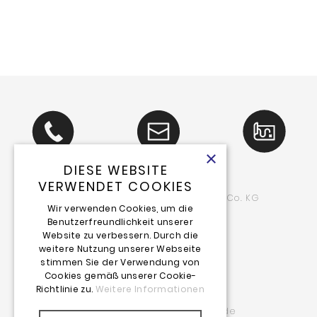
#hofkonzerteforfriends
CHARITY
×
DIESE WEBSITE
VERWENDET COOKIES
Schlieter
friends Event GmbH & Co. KG
&
Wir verwenden Cookies, um die
Benutzerfreundlichkeit unserer
Luegallee 114
Website zu verbessern. Durch die
40545 Düsseldorf
weitere Nutzung unserer Webseite
stimmen Sie der Verwendung von
Telefon: 02 11_55 02 97-0
Cookies gemäß unserer Cookie-
Telefax: 02 11_55 02 97-10
Richtlinie zu.
Weitere Informationen
Mail: info@schlieter-friends.de