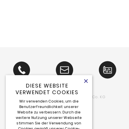
PREIS
DER
DIANA
PUBLIC
EVENT
×
DIESE WEBSITE
VERWENDET COOKIES
Schlieter
friends Event GmbH & Co. KG
&
Wir verwenden Cookies, um die
Benutzerfreundlichkeit unserer
Luegallee 114
Website zu verbessern. Durch die
40545 Düsseldorf
weitere Nutzung unserer Webseite
stimmen Sie der Verwendung von
Telefon: 02 11_55 02 97-0
Cookies gemäß unserer Cookie-