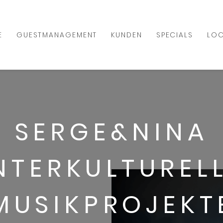
E
GUESTMANAGEMENT
KUNDEN
SPECIALS
LOC
SERGE&NINA
NTERKULTUREL
MUSIKPROJEKT