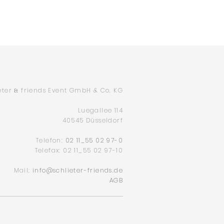
eter
friends Event GmbH
&
Co. KG
&
Luegallee 114
40545 Düsseldorf
Telefon:
02 11_55 02 97-0
Telefax: 02 11_55 02 97-10
Mail:
info@schlieter-friends.de
AGB