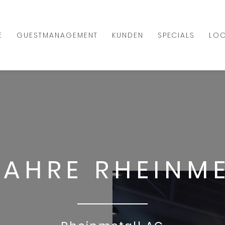
E
GUESTMANAGEMENT
KUNDEN
SPECIALS
LOC
JAHRE RHEINM